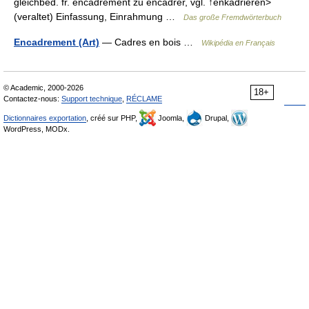
gleichbed. fr. encadrement zu encadrer, vgl. ↑enkadrieren>
(veraltet) Einfassung, Einrahmung …
Das große Fremdwörterbuch
Encadrement (Art)
— Cadres en bois …
Wikipédia en Français
© Academic, 2000-2026
18+
Contactez-nous:
Support technique
,
RÉCLAME
Dictionnaires exportation
, créé sur PHP,
Joomla,
Drupal,
WordPress, MODx.