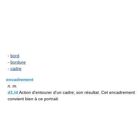
-
bord
-
bordure
-
cadre
encadrement
n.
m.
d1./d
Action d'entourer d'un cadre; son résultat. Cet encadrement
convient bien à ce portrait.