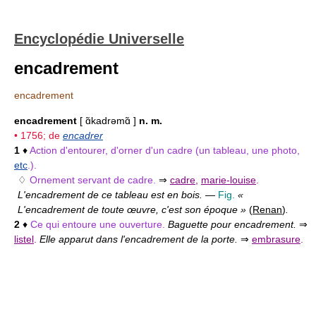
Encyclopédie Universelle
encadrement
encadrement
encadrement
[ ɑ̃kadrəmɑ̃ ]
n. m.
• 1756; de
encadrer
1
♦
Action d'entourer, d'orner d'un cadre (un tableau, une photo,
etc
.).
♢
Ornement servant de cadre.
⇒
cadre
,
marie-louise
.
L'encadrement de ce tableau est en bois.
—
Fig.
«
L'encadrement de toute œuvre, c'est son époque »
(
Renan
)
.
2
♦
Ce qui entoure une ouverture.
Baguette pour encadrement.
⇒
listel
.
Elle apparut dans l'encadrement de la porte.
⇒
embrasure
.