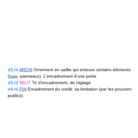
d2./d
ARCHI
Ornement en saillie qui entoure certains éléments
(
baie
, panneaux). L'encadrement d'une porte.
d3./d
MILIT
Tir d'encadrement, de réglage.
d4./d
FIN
Encadrement du crédit: sa limitation (par les pouvoirs
publics).